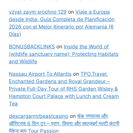
vzyat zaym srochno 129
on
Viaje a Europa
desde India: Guía Completa de Planificación
2026 con el Mejor Itinerario por Alemania (6
Días)
BONUSBACKLINKS
on
Inside the World of
(wildlife sanctuary name): Protecting Habitats
and Wildlife
Nassau Airport To Atlantis
on
TPO.Travel:
Enchanted Gardens and Royal Grandeur –
Private Full-Day Tour of RHS Garden Wisley &
Hampton Court Palace with Lunch and Cream
Tea
descargarmrbeastcasino
on
चेक गणराज्य और
ऑस्ट्रिया 6 दिन टूर – प्राग, वियना और साल्ज़बर्ग मल्टी कंट्री
पैकेज बाय Tour Passion