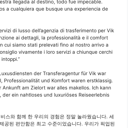
tra llegada al destino, todo fue impecable.
s a cualquiera que busque una experiencia de
ervizi di lusso dell’agenzia di trasferimento per Vik
ione ai dettagli, la professionalità e il comfort
 cui siamo stati prelevati fino al nostro arrivo a
onsiglio vivamente i loro servizi a chiunque cerchi
intoppi.”
Luxusdiensten der Transferagentur für Vik war
, Professionalität und Komfort waren erstklassig.
Ankunft am Zielort war alles makellos. Ich kann
der ein nahtloses und luxuriöses Reiseerlebnis
 서비스와 함께 한 우리의 경험은 정말 놀라웠습니다. 세
고 제공된 편안함은 최고 수준이었습니다. 우리가 픽업된