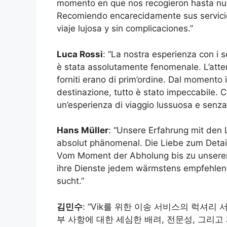
momento en que nos recogieron hasta nues
Recomiendo encarecidamente sus servicio
viaje lujosa y sin complicaciones.”
Luca Rossi
: “La nostra esperienza con i s
è stata assolutamente fenomenale. L’attenz
forniti erano di prim’ordine. Dal momento in
destinazione, tutto è stato impeccabile. C
un’esperienza di viaggio lussuosa e senza 
Hans Müller
: “Unsere Erfahrung mit den 
absolut phänomenal. Die Liebe zum Detail
Vom Moment der Abholung bis zu unserer 
ihre Dienste jedem wärmstens empfehlen, 
sucht.”
김민수
: “Vik를 위한 이송 서비스의 럭셔리
부 사항에 대한 세심한 배려, 전문성, 그리