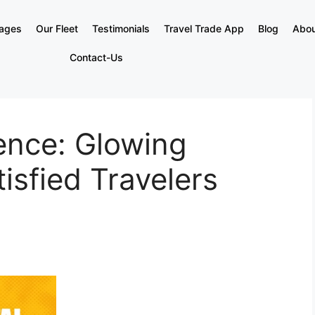
kages
Our Fleet
Testimonials
Travel Trade App
Blog
Abou
Contact-Us
ence: Glowing
isfied Travelers