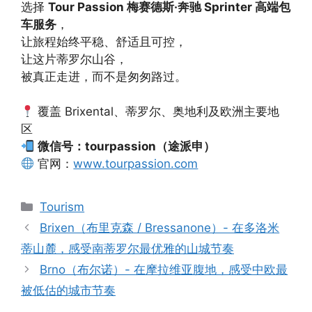
选择
Tour Passion 梅赛德斯·奔驰 Sprinter 高端包
车服务
，
让旅程始终平稳、舒适且可控，
让这片蒂罗尔山谷，
被真正走进，而不是匆匆路过。
覆盖 Brixental、蒂罗尔、奥地利及欧洲主要地
区
微信号：tourpassion（途派申）
官网：
www.tourpassion.com
Tourism
Brixen（布里克森 / Bressanone）- 在多洛米
蒂山麓，感受南蒂罗尔最优雅的山城节奏
Brno（布尔诺）- 在摩拉维亚腹地，感受中欧最
被低估的城市节奏