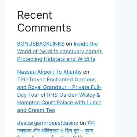
Recent
Comments
BONUSBACKLINKS
on
Inside the
World of (wildlife sanctuary name):
Protecting Habitats and Wildlife
Nassau Airport To Atlantis
on
TPO.Travel: Enchanted Gardens
and Royal Grandeur – Private Full-
Day Tour of RHS Garden Wisley &
Hampton Court Palace with Lunch
and Cream Tea
descargarmrbeastcasino
on
चेक
गणराज्य और ऑस्ट्रिया 6 दिन टूर – प्राग,