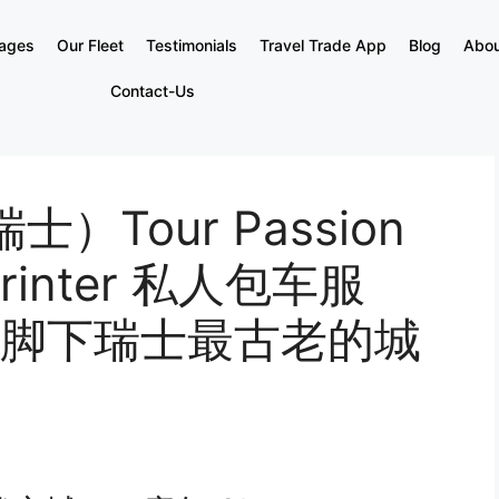
kages
Our Fleet
Testimonials
Travel Trade App
Blog
Abou
Contact-Us
）Tour Passion
inter 私人包车服
脚下瑞士最古老的城