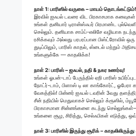
நாள் 1: பாரிஸில் வருகை – மாயம் தொடங்கட்டும்
இரவில் ஐஃபல் டவரை விட பிரகாசமாக கனவுகள் ம
உங்கள் தனியார் டிரான்ஸ்ஃபர் பிரமாண்ட புல்வ
செல்லும். தனியாக சாம்ப்-எலிசே வழியாக நடந்து பா
ரசிக்கவும் அல்லது பரபரப்பான பிஸ்ட்ரோவில் ஒ
துடிப்பிலும், பாரிஸ் காதல், ஸ்டைல் மற்றும் அத
உங்களுக்கே — காதலிக்க!
நாள் 2: பாரிஸ் – ஐஃபல், நதி & நகர உணர்வு!
உங்கள் ஓபன்-டாப் பேருந்தில் ஏறி பாரிஸ் உயிர்ப
நோட்ர்-டாம், பிளாஸ் டி லா காங்கோர்ட், ஓபேரா 
வேகத்தில்! பின்னர் ஐஃபல் டவரின் 3வது தளத்திற
சீன் நதியில் மெதுவாகச் செல்லும் க்ரூஸில், ம்ய
பிரகாசமான சின்னங்களை கடந்து செல்லுங்கள்
உங்களை சூழ, சிரித்து, செல்ஃபிகள் எடுத்து, ஒ
நாள் 3: பாரிஸில் இருந்து சூரிக் – காதலிலிருந்து