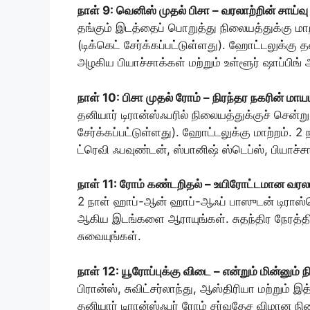
நாள் 9: வெனிஸ் முதல் பிசா – வரலாற்றின் சாய்வ
தங்கும் இடத்தைப் பொறுத்து நிலையத்துக்கு மாற்
(டிக்கெட் சேர்க்கப்பட்டுள்ளது). ஹோட்டலுக்கு தனி
அழகிய பியாச்சாக்கள் மற்றும் உள்ளூர் ஷாப்பிங் 
நாள் 10: பிசா முதல் ரோம் – நிரந்தர நகரின் மாய
தனியார் டிரான்ஸ்ஃபரில் நிலையத்துக்குச் சென்ற
சேர்க்கப்பட்டுள்ளது). ஹோட்டலுக்கு மாற்றம்
ட்ரெவி ஃபவுண்டன், ஸ்பானிஷ் ஸ்டெப்ஸ், பியா
நாள் 11: ரோம் கண்டறிதல் – உயிரோட்டமான வரலா
2 நாள் ஹாப்-ஆன் ஹாப்-ஆஃப் பாஸுடன் டிராஸ்ட
ஆகிய இடங்களை ஆராயுங்கள். சுதந்திர நேரத்த
சுவையுங்கள்.
நாள் 12: யூரோப்புக்கு விடை – என்றும் மின்னும்
பிரான்ஸ், சுவிட்சர்லாந்து, ஆஸ்திரியா மற்றும்
தனியார் டிரான்ஸ்ஃபர் ரோம் சர்வதேச விமான நி