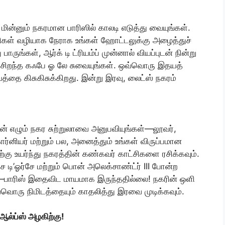
!
ின்னும் நகரமான பாரிஸில் காலடி எடுத்து வையுங்கள்.
ெளிகள் வழியாக நேராக உங்கள் ஹோட்டலுக்கு அழைத்துச்
ருங்கள், ஆர்க் டி ட்ரியம்ப் முன்னால் வியப்புடன் நின்று
ரு சிறந்த கஃபே ஓ லே சுவையுங்கள். ஒவ்வொரு இதயத்
ிசயத்தை கிசுகிசுக்கிறது. இன்று இரவு, லைட்ஸ் நகரம்
்புடன் எழும் நகர சுற்றுலாவை அனுபவியுங்கள்—லூவர்,
கார்னியர் மற்றும் பல, அனைத்தும் உங்கள் விருப்பமான
்கு உயர்ந்து நகரத்தின் கண்கவர் காட்சிகளை ரசிக்கவும்.
ூசே டி’ஓர்சே மற்றும் பொன் அலெக்சாண்ட்ர் III போன்ற
—பாரிஸ் இதைவிட மாயமாக இருந்ததில்லை! நகரின் ஒளி
வ்வொரு நிமிடத்தையும் காதலித்து இரவை முடிக்கவும்.
 ஆல்ப்ஸ் அழகிற்கு!