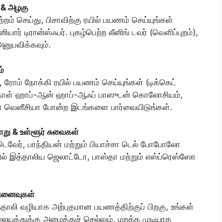
ு & அழகு
றம் செய்து, பிசாவிற்கு ரயில் பயணம் செய்யுங்கள்
யார் டிரான்ஸ்ஃபர். புகழ்பெற்ற லீனிங் டவர் (வெளிப்புறம்),
அனுபவிக்கவும்.
ம்
ு, ரோம் நோக்கி ரயில் பயணம் செய்யுங்கள் (டிக்கெட்
. 2 நாள் ஹாப்-ஆன் ஹாப்-ஆஃப் பாஸுடன் கொலோசியம்,
ச்சா வெனீசியா போன்ற இடங்களை பார்வையிடுங்கள்.
று & உள்ளூர் சுவைகள்
ெவேர், பாந்தியன் மற்றும் பியாச்சா டெல் போபோலோ
ில் இத்தாலிய ஜெலாட்டோ, பாஸ்தா மற்றும் எஸ்ப்ரெஸ்ஸோ
 நினைவுகள்
 இத்தாலி வழியாக அற்புதமான பயணத்திற்குப் பிறகு, உங்கள்
லையத்துக்கு அழைத்துச் செல்லும். மறக்க முடியாத