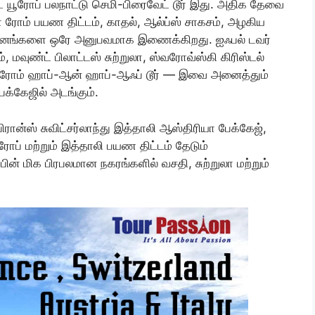
்ட யூரோப் பலநாட்டு செமி-பிரைவேட் டூர் இது. அதிக தேவை
ா ரோம் பயண திட்டம், காதல், ஆல்ப்ஸ் சாகசம், அழகிய
சின்னங்களை ஒரே அனுபவமாக இணைக்கிறது. ஐஃபல் டவர்
, மவுண்ட் பிலாட்டஸ் சுற்றுலா, ஸ்வரோவ்ஸ்கி கிரிஸ்டல்
் ரோம் ஹாப்-ஆன் ஹாப்-ஆஃப் டூர் — இவை அனைத்தும்
ேக்கேஜில் அடங்கும்.
ிரான்ஸ் சுவிட்சர்லாந்து இத்தாலி ஆஸ்திரியா பேக்கேஜ்,
ரோப் மற்றும் இத்தாலி பயண திட்டம் தேடும்
ின் மிக பிரபலமான நகரங்களில் வசதி, சுற்றுலா மற்றும்