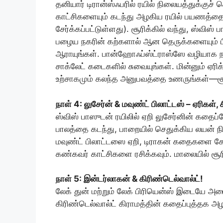
தனியார் டிரான்ஸ்ஃபரில் ரயில் நிலையத்துக்குச் 
காட்சிகளையும் கடந்து அழகிய ரயில் பயணத்தை அன
சேர்க்கப்பட்டுள்ளது). சூரிக்கில் வந்து, ஸ்விஸ
பழைய நகரின் கற்களால் ஆன தெருக்களையும் ப
ஆராயுங்கள். பான்ஹோஃப்ஸ்ட்ராஸ்ஸே வழியாக ந
சாக்லேட் கடைகளில் சுவையுங்கள். மின்னும் ஏர
உற்சாகமும் கலந்த அனுபவத்தை உணருங்கள்—சூர
நாள் 4: லுசேர்ன் & மவுண்ட் பிலாட்டஸ் – ஏரிகள்,
ஸ்விஸ் பாஸுடன் ரயிலில் ஏறி லுசேர்னின் கதை
பாலத்தை கடந்து, பாறையில் செதுக்கிய லயன் ந
மவுண்ட் பிலாட்டஸை ஏறி, டிராகன் கதைகளை கேட்
கண்கவர் காட்சிகளை ரசிக்கவும். மாலையில் சூரிக
நாள் 5: இன்டர்லாகன் & கிரிண்டெல்வால்ட்!
லேக் துன் மற்றும் லேக் பிரியென்ஸ் இடையே அ
கிரிண்டெல்வால்ட் கிராமத்தின் கதைப்புத்தக அழகி