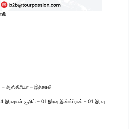
ாலி
்து – ஆஸ்திரியா – இத்தாலி
04 இரவுகள் சூரிக் – 01 இரவு இன்ஸ்ப்ருக் – 01 இரவு