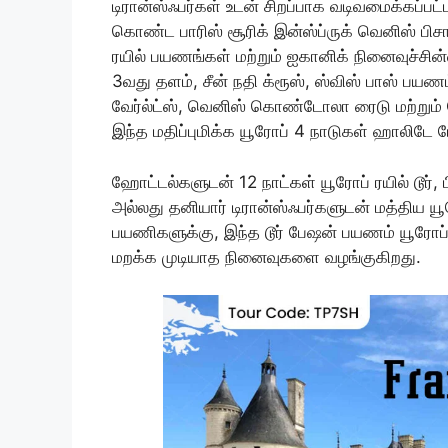
டிரான்ஸ்ஃபர்கள் உடன் சிறப்பாக வடிவமைக்கப்பட
கொண்ட பாரிஸ் சூரிக் இன்ஸ்ப்ருக் வெனிஸ் பிச
ரயில் பயணங்கள் மற்றும் ஐகானிக் நினைவுச்
3வது தளம், சீன் நதி க்ரூஸ், ஸ்விஸ் பாஸ் பயணம்
வேர்ல்ட்ஸ், வெனிஸ் கொண்டோலா ரைடு மற்றும
இந்த மதிப்புமிக்க யூரோப் 4 நாடுகள் ஹாலிடே ப
ஹோட்டல்களுடன் 12 நாட்கள் யூரோப் ரயில் டூர், ப
அல்லது தனியார் டிரான்ஸ்ஃபர்களுடன் மத்திய யூ
பயணிகளுக்கு, இந்த டூர் பேஷன் பயணம் யூரோப்ப
மறக்க முடியாத நினைவுகளை வழங்குகிறது.